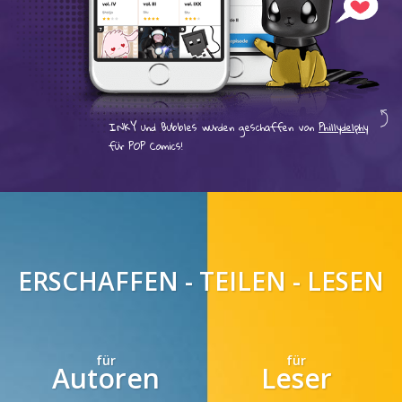
INKY und Bubbles wurden geschaffen von
Phillydelphy
für POP Comics!
ERSCHAFFEN - TEILEN - LESEN
für
für
Autoren
Leser