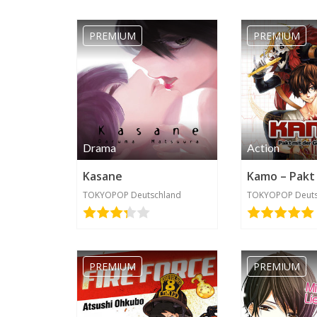
PREMIUM
PREMIUM
Lumiael
2020-04-17
Drama
16:18
Action
Kasane
TOKYOPOP Deutschland
TOKYOPOP Deuts
PREMIUM
PREMIUM