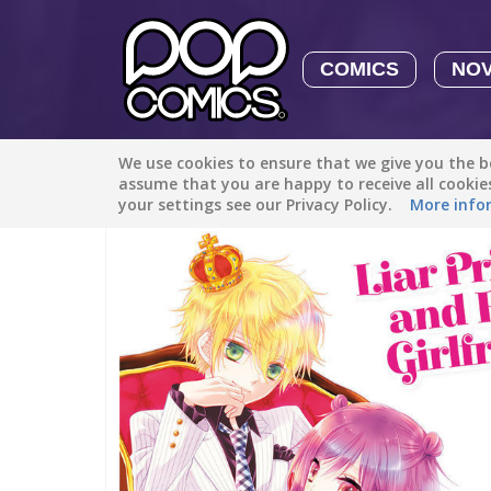
COMICS
NO
We use cookies to ensure that we give you the be
All stories
/
Romance
/
Liar Prince and Fake Girlfriend
assume that you are happy to receive all cooki
your settings see our Privacy Policy.
More info