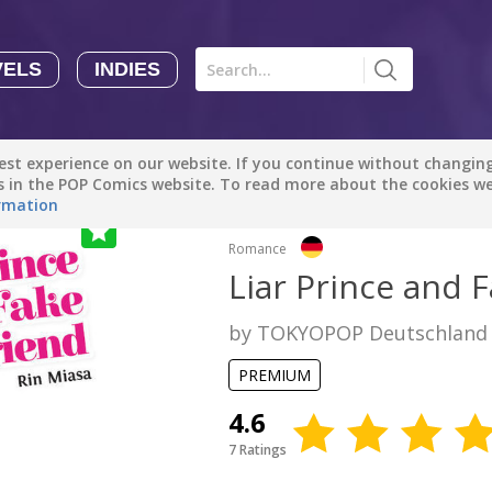
VELS
INDIES
Comics
Novels
Indies
Creators
st experience on our website. If you continue without changing 
Manga Tutorials with Sophie-chan
Sophie-chan
es in the POP Comics website. To read more about the cookies w
rmation
Romance
Bloodivores - 时空囚徒
Artention-Tencent
Liar Prince and F
PREMIUM
by TOKYOPOP Deutschland
Beauty and The Beast - The Beast's Tale (Disney Manga)
Disney Manga
PREMIUM
PREMIUM
4.6
show more
7 Ratings