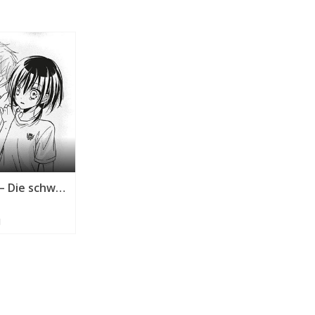
Kapitel 04 – Die schwarze Katze erkennt das wahre Gesicht des Engels
1