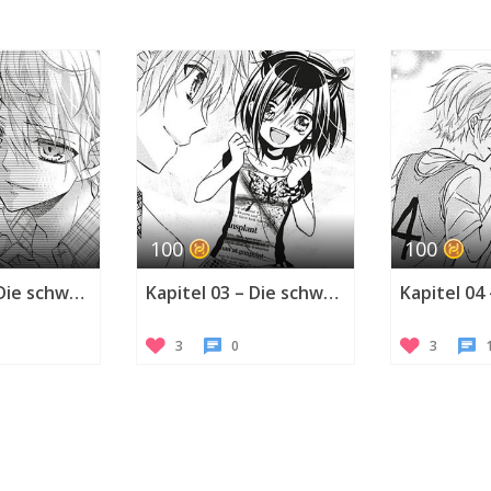
100
100
Kapitel 02 – Die schwarze Katze erfährt das Geheimnis des Engels
Kapitel 03 – Die schwarze Katze begreift, wie die Welt funktioniert
3
0
3