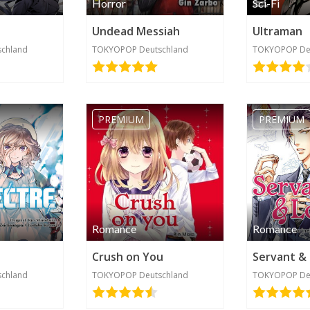
Horror
Sci-Fi
Undead Messiah
Ultraman
chland
TOKYOPOP Deutschland
TOKYOPOP De
PREMIUM
PREMIUM
Romance
Romance
Crush on You
Servant &
chland
TOKYOPOP Deutschland
TOKYOPOP De