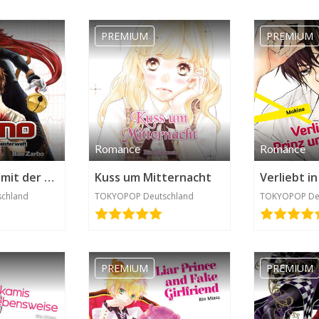
PREMIUM
PREMIUM
Romance
Romance
Kamo – Pakt mit der Geisterwelt
Kuss um Mitternacht
chland
TOKYOPOP Deutschland
TOKYOPOP De
PREMIUM
PREMIUM