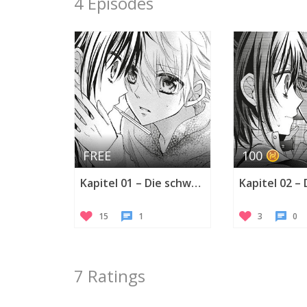
4 Episodes
FREE
100
Kapitel 01 – Die schwarze Katze trifft einen Engel
15
1
3
0
7 Ratings