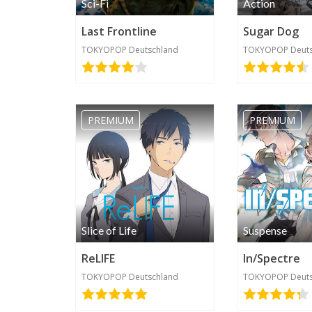
Sci-Fi
Action
Last Frontline
Sugar Dog
TOKYOPOP Deutschland
TOKYOPOP Deuts
kingboris84
2020-05-07 19:47
PREMIUM
PREMIUM
Slice of Life
Suspense
tafel72689
ReLIFE
In/Spectre
2020-04-17
TOKYOPOP Deutschland
TOKYOPOP Deuts
18:09