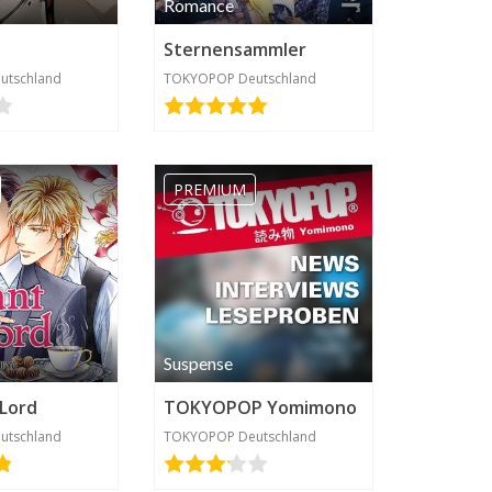
Romance
Sternensammler
utschland
TOKYOPOP Deutschland
PREMIUM
Suspense
 Lord
TOKYOPOP Yomimono
utschland
TOKYOPOP Deutschland