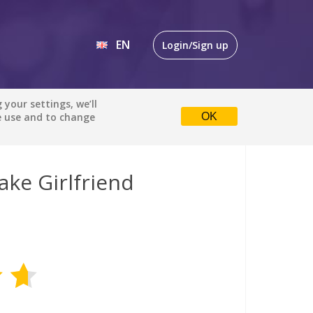
EN
Login/Sign up
EN
your settings, we’ll
e use and to change
OK
DE
ake Girlfriend