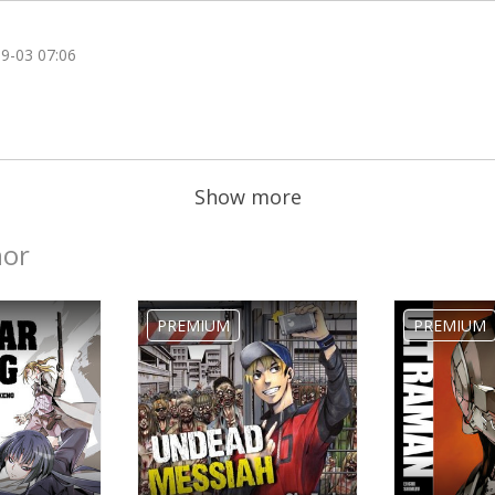
9-03 07:06
No category selected
Show more
hor
PREMIUM
PREMIUM