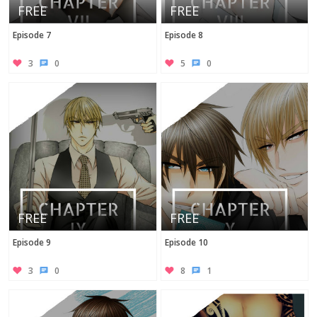
FREE
FREE
Episode 7
Episode 8
3
0
5
0
No category selected
FREE
FREE
Episode 9
Episode 10
3
0
8
1