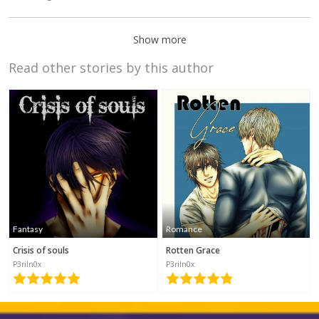
Show more
Read other stories by this author
Raven-
Cloud3
2022-07-01
13:28
SteffiMaul248
Fantasy
Romance
2021-01-15 20:10
Crisis of souls
Rotten Grace
P3riln0x
P3riln0x