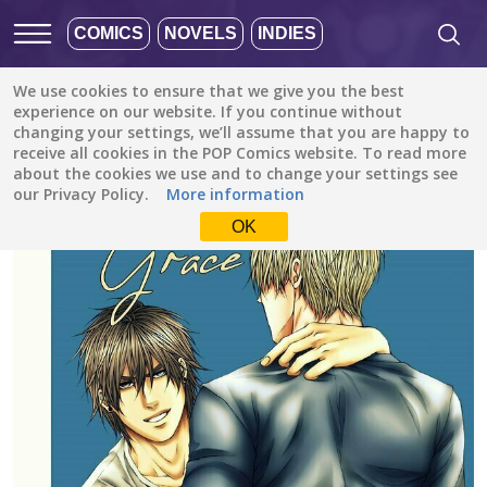
COMICS
NOVELS
INDIES
We use cookies to ensure that we give you the best
All stories
/
Romance
/
Rotten Grace
experience on our website. If you continue without
changing your settings, we’ll assume that you are happy to
receive all cookies in the POP Comics website. To read more
about the cookies we use and to change your settings see
our Privacy Policy.
More information
OK