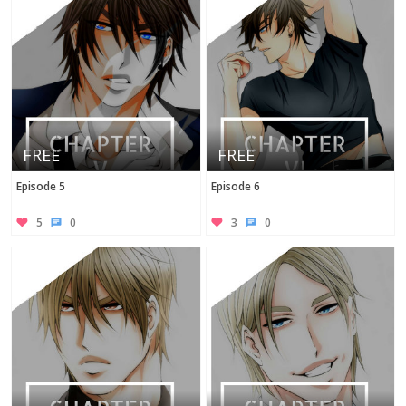
FREE
FREE
Episode 5
Episode 6
5
0
3
0