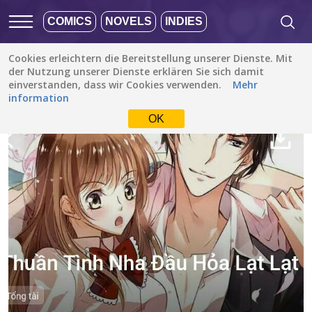
COMICS
NOVELS
INDIES
Cookies erleichtern die Bereitstellung unserer Dienste. Mit
Alle Stories
/
Drama
/
thuần tình nha đầu hoa lat lat
der Nutzung unserer Dienste erklären Sie sich damit
einverstanden, dass wir Cookies verwenden.
Mehr
information
OK