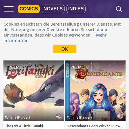
COMICS
NOVELS
INDIES
Cookies erleichtern die Bereitstellung unserer Dienste. Mit
Empfohlen
Beliebt
Neueste
der Nutzung unserer Dienste erklären Sie sich damit
einverstanden, dass wir Cookies verwenden.
Mehr
information
Familie (Kinder)
Alle Sprachen
OK
Alle Genres
Die Standardeinstellung
ist ALLE SPRACHEN.
Drama
Zur Sprachauswahl
PREMIUM
PREMIUM
Fantasy
einfach ein Häkchen
setzen
Komödie
Albanisch
Action
Katalanisch
Romanze
Englisch
Familie (Kinder)
FERTIG
löschen
Bahasa Indonesia
Stück des Lebens
Familie (Kinder)
Familie (Kinder)
Deutsch
The Fox & Little Tanuki
Descendants Evie's Wicked Runway (Disney Manga)
Spannung