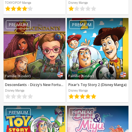
TOKYOPOP Manga
Disney Manga
Spanisch
Sci-Fi
Andere
Horror
PREMIUM
PREMIUM
Leitfäden
Familie (Kinder)
Familie (Kinder)
Descendants - Dizzy's New Fortune (Disney Manga)
Pixar's Toy Story 2 (Disney Manga)
Disney Manga
Disney Manga
PREMIUM
PREMIUM