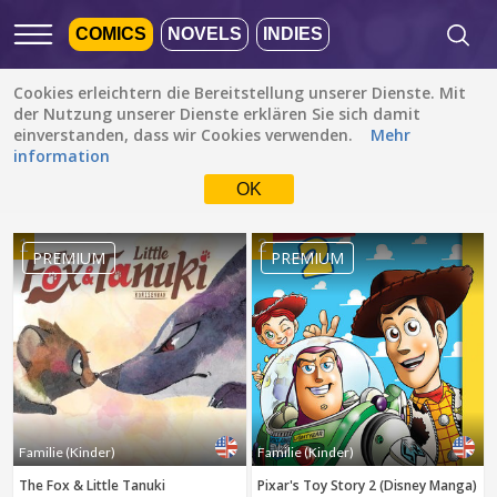
COMICS
NOVELS
INDIES
Cookies erleichtern die Bereitstellung unserer Dienste. Mit
Empfohlen
Beliebt
Neueste
der Nutzung unserer Dienste erklären Sie sich damit
einverstanden, dass wir Cookies verwenden.
Mehr
information
Familie (Kinder)
Alle Sprachen
OK
Alle Genres
Die Standardeinstellung
ist ALLE SPRACHEN.
Drama
1
2
Zur Sprachauswahl
PREMIUM
PREMIUM
Fantasy
einfach ein Häkchen
setzen
Komödie
Albanisch
Action
Katalanisch
Romanze
Englisch
Familie (Kinder)
FERTIG
löschen
Bahasa Indonesia
Stück des Lebens
Familie (Kinder)
Familie (Kinder)
Deutsch
The Fox & Little Tanuki
Pixar's Toy Story 2 (Disney Manga)
Spannung